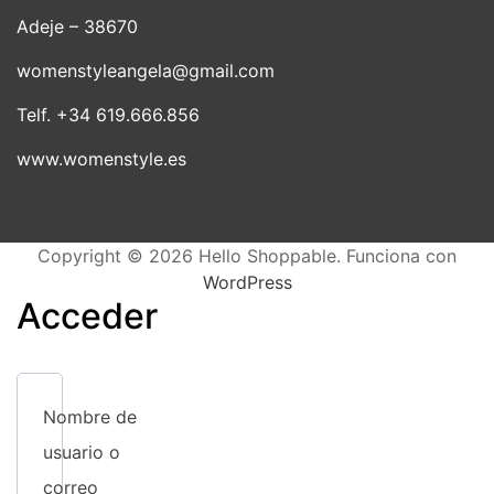
pue
elegir
Adeje – 38670
elegi
en
en
la
womenstyleangela@gmail.com
la
página
pági
de
Telf. +34 619.666.856
de
producto
www.womenstyle.es
prod
Copyright © 2026 Hello Shoppable. Funciona con
WordPress
Acceder
Nombre de
usuario o
correo