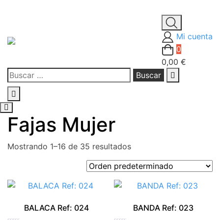
Saltar
al
Mi cuenta
contenido
0
0,00 €
Buscar:
Fajas Mujer
Mostrando 1–16 de 35 resultados
BALACA Ref: 024
BANDA Ref: 023