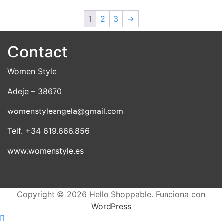
producto
prod
variantes.
vari
1
2
3
→
Las
Las
opciones
opci
Contact
se
se
pueden
pue
elegir
elegi
Women Style
en
en
Adeje – 38670
la
la
página
pági
womenstyleangela@gmail.com
de
de
producto
prod
Telf. +34 619.666.856
www.womenstyle.es
Copyright © 2026 Hello Shoppable. Funciona con
WordPress