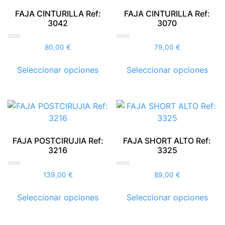
opciones
opci
FAJA CINTURILLA Ref:
FAJA CINTURILLA Ref:
se
se
3042
3070
pueden
pue
elegir
elegi
Valorado
Valorado
80,00
€
79,00
€
con
con
en
en
0
0
Este
Este
de
de
la
la
Seleccionar opciones
Seleccionar opciones
5
5
producto
prod
página
pági
tiene
tien
de
de
múltiples
múlt
producto
prod
variantes.
vari
Las
Las
opciones
opci
FAJA POSTCIRUJIA Ref:
FAJA SHORT ALTO Ref:
se
se
3216
3325
pueden
pue
elegir
elegi
Valorado
Valorado
139,00
€
89,00
€
con
con
en
en
0
0
Este
Este
de
de
la
la
Seleccionar opciones
Seleccionar opciones
5
5
producto
prod
página
pági
tiene
tien
de
de
múltiples
múlt