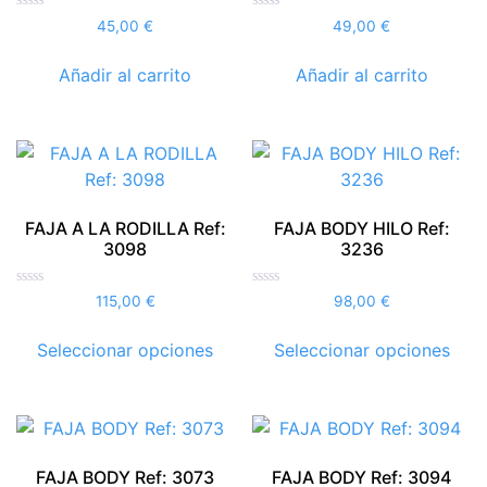
Valorado
Valorado
45,00
€
49,00
€
con
con
0
0
de
de
Añadir al carrito
Añadir al carrito
5
5
FAJA A LA RODILLA Ref:
FAJA BODY HILO Ref:
3098
3236
Valorado
Valorado
115,00
€
98,00
€
con
con
0
0
Este
Este
de
de
Seleccionar opciones
Seleccionar opciones
5
5
producto
prod
tiene
tien
múltiples
múlt
variantes.
vari
Las
Las
FAJA BODY Ref: 3073
FAJA BODY Ref: 3094