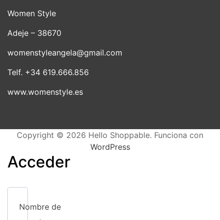
pueden
se
elegir
Women Style
pue
en
Adeje – 38670
elegi
la
en
página
womenstyleangela@gmail.com
la
de
pági
producto
Telf. +34 619.666.856
de
www.womenstyle.es
prod
Copyright © 2026 Hello Shoppable. Funciona con
WordPress
Acceder
Nombre de