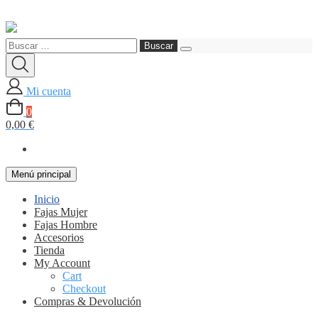
Saltar
al
Buscar:
contenido
Mi cuenta
0
0,00 €
Menú principal
Inicio
Fajas Mujer
Fajas Hombre
Accesorios
Tienda
My Account
Cart
Checkout
Compras & Devolución