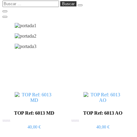
Buscar:
TOP Ref: 6013 MD
TOP Ref: 6013 AO
Valorado
Valorado
40,00
€
40,00
€
con
con
Este
Este
0
0