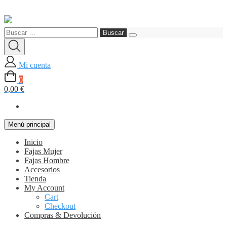
Saltar
al
Buscar:
contenido
Mi cuenta
0
0,00 €
Menú principal
Inicio
Fajas Mujer
Fajas Hombre
Accesorios
Tienda
My Account
Cart
Checkout
Compras & Devolución