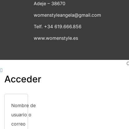
Adeje – 38670
womenstyleangela@gmail.com
Telf. +34 619.666.856
www.womenstyle.es
C
Acceder
Nombre de
usuario o
correo