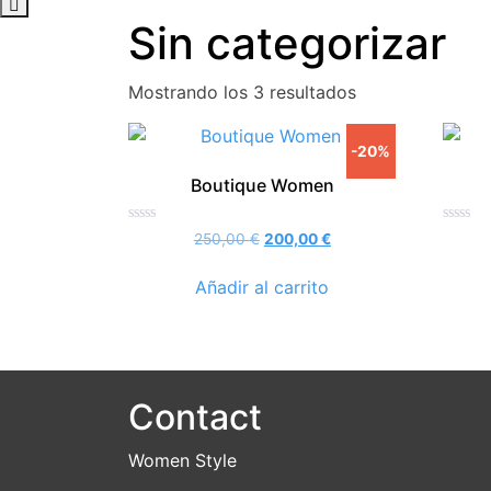
Sin categorizar
Mostrando los 3 resultados
-20%
Boutique Women
Valorado
Valorad
El
El
250,00
€
200,00
€
con
con
precio
precio
0
0
de
de
original
actual
Añadir al carrito
5
5
era:
es:
250,00 €.
200,00 €.
Contact
Women Style