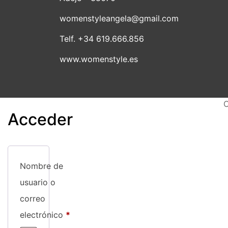
en
womenstyleangela@gmail.com
la
página
Telf. +34 619.666.856
de
www.womenstyle.es
producto
C
Acceder
Nombre de
usuario o
correo
Obligatorio
electrónico
*