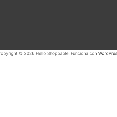
en
la
página
de
producto
opyright © 2026 Hello Shoppable. Funciona con
WordPres