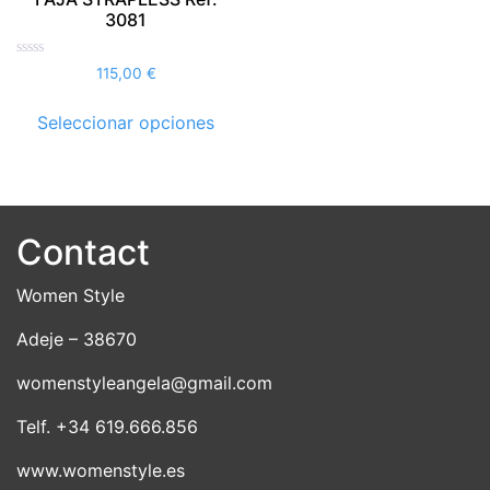
3081
Valorado
115,00
€
con
0
Este
de
Seleccionar opciones
5
producto
tiene
múltiples
variantes.
Las
Contact
opciones
se
Women Style
pueden
Adeje – 38670
elegir
en
womenstyleangela@gmail.com
la
página
Telf. +34 619.666.856
de
www.womenstyle.es
producto