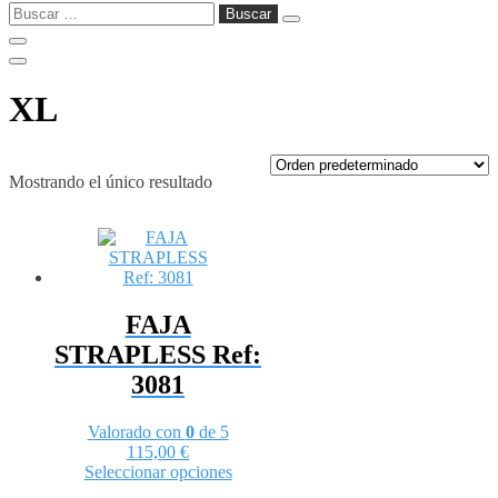
Buscar:
XL
Mostrando el único resultado
FAJA
STRAPLESS Ref:
3081
Valorado con
0
de 5
115,00
€
Este
Seleccionar opciones
producto