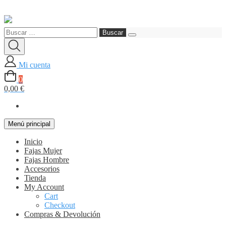
Saltar
al
Buscar:
contenido
Mi cuenta
0
0,00 €
Menú principal
Inicio
Fajas Mujer
Fajas Hombre
Accesorios
Tienda
My Account
Cart
Checkout
Compras & Devolución