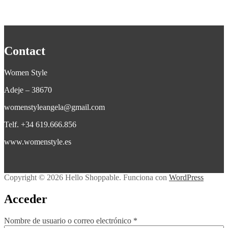
tiene
múltiples
variantes.
Las
opciones
Contact
se
pueden
elegir
Women Style
en
la
Adeje – 38670
página
de
womenstyleangela@gmail.com
producto
Telf. +34 619.666.856
www.womenstyle.es
Copyright © 2026 Hello Shoppable. Funciona con
WordPress
Acceder
Obligatorio
Nombre de usuario o correo electrónico
*